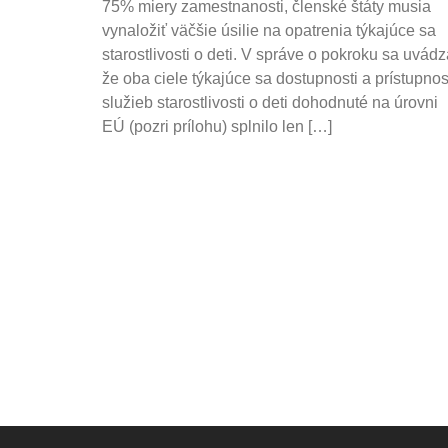
75% miery zamestnanosti, členské štáty musia
vynaložiť väčšie úsilie na opatrenia týkajúce sa
starostlivosti o deti. V správe o pokroku sa uvádz
že oba ciele týkajúce sa dostupnosti a prístupnos
služieb starostlivosti o deti dohodnuté na úrovni
EÚ (pozri prílohu) splnilo len […]