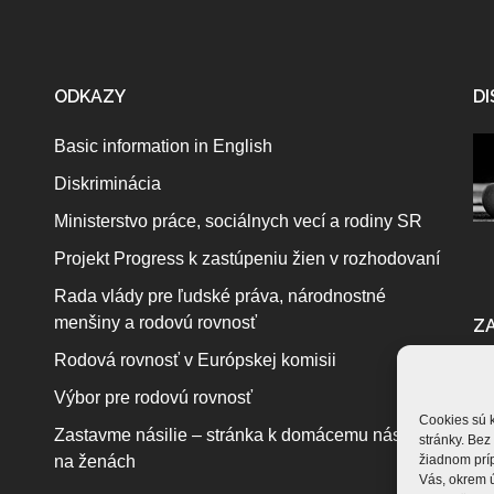
ODKAZY
DI
Basic information in English
Diskriminácia
Ministerstvo práce, sociálnych vecí a rodiny SR
Projekt Progress k zastúpeniu žien v rozhodovaní
Rada vlády pre ľudské práva, národnostné
menšiny a rodovú rovnosť
ZA
Rodová rovnosť v Európskej komisii
Výbor pre rodovú rovnosť
Cookies sú k
Zastavme násilie – stránka k domácemu násiliu
stránky. Bez
na ženách
žiadnom prí
Vás, okrem 