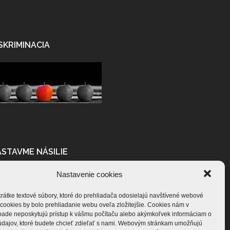
SKRIMINACIA
STAVME NÁSILIE
Nastavenie cookies
rátke textové súbory, ktoré do prehliadača odosielajú navštívené webové
 cookies by bolo prehliadanie webu oveľa zložitejšie. Cookies nám v
pade neposkytujú prístup k vášmu počítaču alebo akýmkoľvek informáciam o
údajov, ktoré budete chcieť zdieľať s nami. Webovým stránkam umožňujú