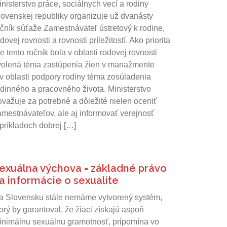
nisterstvo práce, sociálnych vecí a rodiny
lovenskej republiky organizuje už dvanásty
očník súťaže Zamestnávateľ ústretový k rodine,
dovej rovnosti a rovnosti príležitostí. Ako priorita
e tento ročník bola v oblasti rodovej rovnosti
volená téma zastúpenia žien v manažmente
 v oblasti podpory rodiny téma zosúladenia
odinného a pracovného života. Ministerstvo
ovažuje za potrebné a dôležité nielen oceniť
amestnávateľov, ale aj informovať verejnosť
 príkladoch dobrej […]
exuálna výchova = základné právo
a informácie o sexualite
a Slovensku stále nemáme vytvorený systém,
orý by garantoval, že žiaci získajú aspoň
inimálnu sexuálnu gramotnosť, pripomína vo