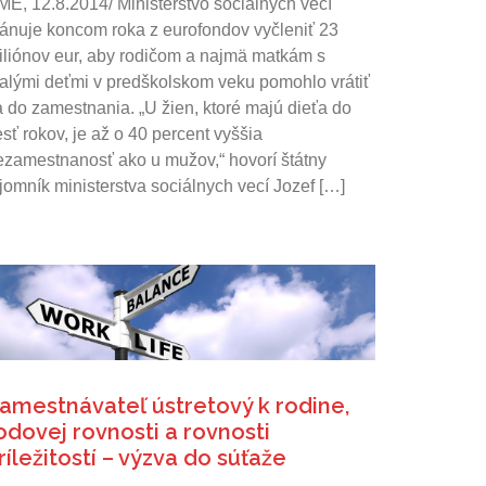
ME, 12.8.2014/ Ministerstvo sociálnych vecí
lánuje koncom roka z eurofondov vyčleniť 23
iliónov eur, aby rodičom a najmä matkám s
alými deťmi v predškolskom veku pomohlo vrátiť
a do zamestnania. „U žien, ktoré majú dieťa do
sť rokov, je až o 40 percent vyššia
ezamestnanosť ako u mužov,“ hovorí štátny
ajomník ministerstva sociálnych vecí Jozef […]
amestnávateľ ústretový k rodine,
odovej rovnosti a rovnosti
ríležitostí – výzva do súťaže