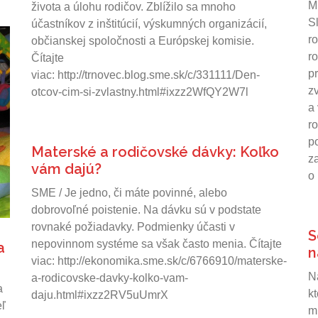
Mi
života a úlohu rodičov. Zblížilo sa mnoho
S
účastníkov z inštitúcií, výskumných organizácií,
r
občianskej spoločnosti a Európskej komisie.
ro
Čítajte
pr
viac: http://trnovec.blog.sme.sk/c/331111/Den-
z
otcov-cim-si-zvlastny.html#ixzz2WfQY2W7l
a
r
p
Materské a rodičovské dávky: Koľko
z
vám dajú?
o
SME / Je jedno, či máte povinné, alebo
dobrovoľné poistenie. Na dávku sú v podstate
rovnaké požiadavky. Podmienky účasti v
S
nepovinnom systéme sa však často menia. Čítajte
a
n
viac: http://ekonomika.sme.sk/c/6766910/materske-
e
N
a-rodicovske-davky-kolko-vam-
a
kt
daju.html#ixzz2RV5uUmrX
eľ
m