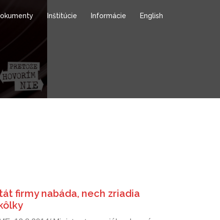
okumenty
Inštitúcie
Informácie
English
tát firmy nabáda, nech zriadia
kôlky