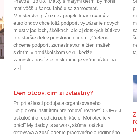
Pravda | 13.08. Matky s malými deťmi by mohli
S
mať väčšiu šancu ľahšie sa zamestnať.
p
Ministerstvo práce cez projekt financovaný z
m
eurofondov chce totiž podporiť vytváranie nových
m
miest v jasliach, škôlkach, ale aj detských kútikov
s
pre staršie deti v priestoroch firiem. „Cielene
še
chceme podporiť zamestnávanie žien matiek
n
s deťmi v predškolskom veku, keďže
t
zamestnanosť v tejto skupine je veľmi nízka, na
[…]
Deň otcov, čím si zvláštny?
Pri príležitosti podujatia organizovaného
Belgickým inštitútom pre rodovú rovnosť, COFACE
Z
uskutočnilo reedíciu publikácie “Môj otec je v
r
práci” My daddy is at work, skúmal otázku
p
otcovstva a zosúladenie pracovného a rodinného