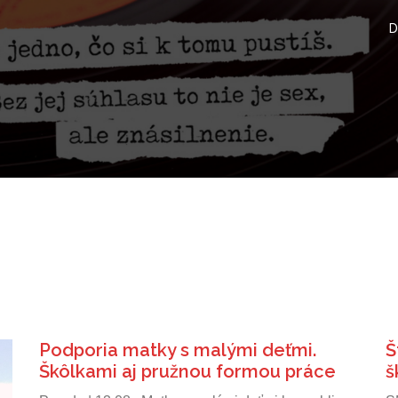
D
Podporia matky s malými deťmi.
Š
Škôlkami aj pružnou formou práce
š