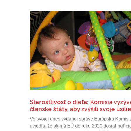
Starostlivosť o dieťa: Komisia vyzýv
členské štáty, aby zvýšili svoje úsili
Vo svojej dnes vydanej správe Európska Komisi
uviedla, že ak má EÚ do roku 2020 dosiahnuť ci