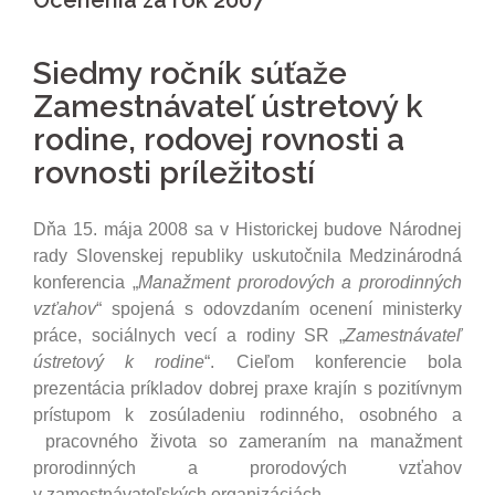
Ocenenia za rok 2007
Siedmy ročník súťaže
Zamestnávateľ ústretový k
rodine, rodovej rovnosti a
rovnosti príležitostí
Dňa 15. mája 2008 sa v Historickej budove Národnej
rady Slovenskej republiky uskutočnila Medzinárodná
konferencia „
Manažment prorodových a prorodinných
vzťahov
“ spojená s odovzdaním ocenení ministerky
práce, sociálnych vecí a rodiny SR „
Zamestnávateľ
ústretový k rodine
“. Cieľom konferencie bola
prezentácia príkladov dobrej praxe krajín s pozitívnym
prístupom k zosúladeniu rodinného, osobného a
pracovného života so zameraním na manažment
prorodinných a prorodových vzťahov
v zamestnávateľských organizáciách.