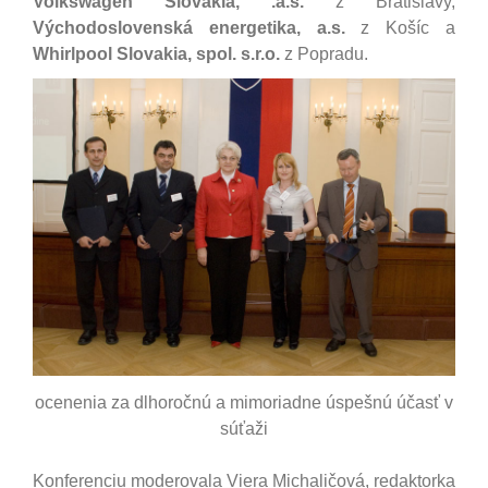
Volkswagen Slovakia, .a.s.
z Bratislavy,
Východoslovenská energetika, a.s.
z Košíc a
Whirlpool Slovakia, spol. s.r.o.
z Popradu.
ocenenia za dlhoročnú a mimoriadne úspešnú účasť v
súťaži
Konferenciu moderovala Viera Michaličová, redaktorka