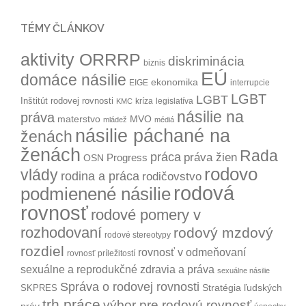
TÉMY ČLÁNKOV
aktivity ORRRP
diskriminácia
biznis
EÚ
domáce násilie
ekonomika
EIGE
interrupcie
LGBT
LGBT
Inštitút rodovej rovnosti
kríza
legislatíva
KMC
násilie na
práva
materstvo
MVO
mládež
médiá
násilie páchané na
ženách
ženách
Rada
práca
práva žien
Progress
OSN
rodovo
vlády
rodina a práca
rodičovstvo
rodová
podmienené násilie
rovnosť
rodové pomery v
rozhodovaní
rodový mzdový
rodové stereotypy
rozdiel
rovnosť v odmeňovaní
rovnosť príležitostí
sexuálne a reprodukčné zdravia a práva
sexuálne násilie
Správa o rodovej rovnosti
Stratégia ľudských
SKPRES
trh práce
výbor pre rodovú rovnosť
práv