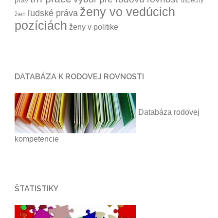
úspechy
ženy vo vedúcich
ľudské práva
žien
pozíciách
ženy v politike
DATABÁZA K RODOVEJ ROVNOSTI
Databáza rodovej
kompetencie
ŠTATISTIKY