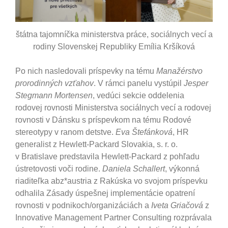
štátna tajomníčka ministerstva práce, sociálnych vecí a
rodiny Slovenskej Republiky Emília Kršíková
Po nich nasledovali príspevky na tému
Manažérstvo
prorodinných vzťahov
. V rámci panelu vystúpil
Jesper
Stegmann Mortensen
, vedúci sekcie oddelenia
rodovej rovnosti Ministerstva sociálnych vecí a rodovej
rovnosti v Dánsku s príspevkom na tému Rodové
stereotypy v ranom detstve.
Eva Štefánková
, HR
generalist z Hewlett-Packard Slovakia, s. r. o.
v Bratislave predstavila Hewlett-Packard z pohľadu
ústretovosti voči rodine.
Daniela Schallert
, výkonná
riaditeľka abz*austria z Rakúska vo svojom príspevku
odhalila Zásady úspešnej implementácie opatrení
rovnosti v podnikoch/organizáciách a
Iveta Griačová
z
Innovative Management Partner Consulting rozprávala