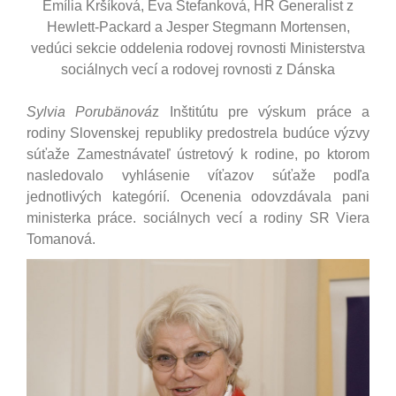
Emília Kršíková, Eva Štefanková, HR Generalist z
Hewlett-Packard a Jesper Stegmann Mortensen,
vedúci sekcie oddelenia rodovej rovnosti Ministerstva
sociálnych vecí a rodovej rovnosti z Dánska
Sylvia Porubänová
z Inštitútu pre výskum práce a
rodiny Slovenskej republiky predostrela budúce výzvy
súťaže Zamestnávateľ ústretový k rodine, po ktorom
nasledovalo vyhlásenie víťazov súťaže podľa
jednotlivých kategórií. Ocenenia odovzdávala pani
ministerka práce. sociálnych vecí a rodiny SR Viera
Tomanová.