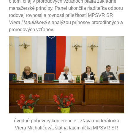
o tom, či aj v prorodových vzťahoch platia základné
manažerské princípy. Panel ukončila riaditeľka odboru
rodovej rovnosti a rovnosti príležitostí MPSVR SR
Viera Hanuláková
s analýzou prínosov prorodinných a
prorodových vzťahov.
úvodné príhovory konferencie - zľava moderátorka
Viera Michaličová, štátna tajomníčka MPSVR SR