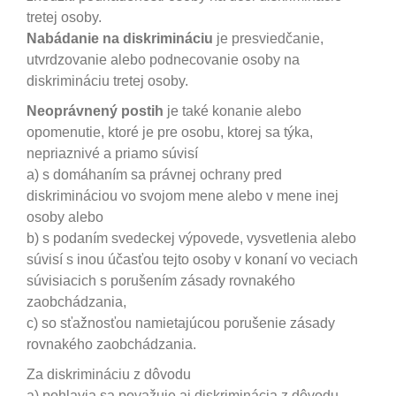
tretej osoby.
Nabádanie na diskrimináciu
je presviedčanie,
utvrdzovanie alebo podnecovanie osoby na
diskrimináciu tretej osoby.
Neoprávnený postih
je také konanie alebo
opomenutie, ktoré je pre osobu, ktorej sa týka,
nepriaznivé a priamo súvisí
a) s domáhaním sa právnej ochrany pred
diskrimináciou vo svojom mene alebo v mene inej
osoby alebo
b) s podaním svedeckej výpovede, vysvetlenia alebo
súvisí s inou účasťou tejto osoby v konaní vo veciach
súvisiacich s porušením zásady rovnakého
zaobchádzania,
c) so sťažnosťou namietajúcou porušenie zásady
rovnakého zaobchádzania.
Za diskrimináciu z dôvodu
a) pohlavia sa považuje aj diskriminácia z dôvodu