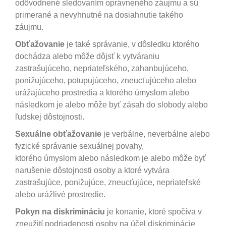
odôvodnené sledovaním oprávneného záujmu a sú
primerané a nevyhnutné na dosiahnutie takého
záujmu.
Obťažovanie
je také správanie, v dôsledku ktorého
dochádza alebo môže dôjsť k vytváraniu
zastrašujúceho, nepriateľského, zahanbujúceho,
ponižujúceho, potupujúceho, zneucťujúceho alebo
urážajúceho prostredia a ktorého úmyslom alebo
následkom je alebo môže byť zásah do slobody alebo
ľudskej dôstojnosti.
Sexuálne obťažovanie
je verbálne, neverbálne alebo
fyzické správanie sexuálnej povahy,
ktorého úmyslom alebo následkom je alebo môže byť
narušenie dôstojnosti osoby a ktoré vytvára
zastrašujúce, ponižujúce, zneucťujúce, nepriateľské
alebo urážlivé prostredie.
Pokyn na diskrimináciu
je konanie, ktoré spočíva v
zneužití podriadenosti osoby na účel diskriminácie