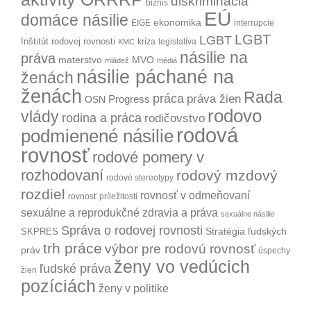
diskriminácia
biznis
EÚ
domáce násilie
ekonomika
EIGE
interrupcie
LGBT
LGBT
Inštitút rodovej rovnosti
kríza
legislatíva
KMC
násilie na
práva
materstvo
MVO
mládež
médiá
násilie páchané na
ženách
ženách
Rada
práca
práva žien
Progress
OSN
rodovo
vlády
rodina a práca
rodičovstvo
rodová
podmienené násilie
rovnosť
rodové pomery v
rozhodovaní
rodový mzdový
rodové stereotypy
rozdiel
rovnosť v odmeňovaní
rovnosť príležitostí
sexuálne a reprodukčné zdravia a práva
sexuálne násilie
Správa o rodovej rovnosti
Stratégia ľudských
SKPRES
trh práce
výbor pre rodovú rovnosť
práv
úspechy
ženy vo vedúcich
ľudské práva
žien
pozíciách
ženy v politike