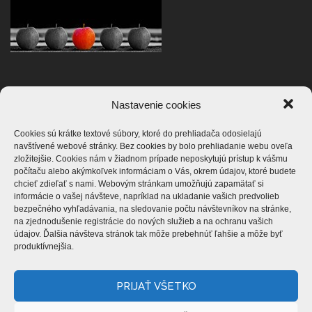
Nastavenie cookies
ZASTAVME NÁSILIE
Cookies sú krátke textové súbory, ktoré do prehliadača odosielajú
navštívené webové stránky. Bez cookies by bolo prehliadanie webu oveľa
zložitejšie. Cookies nám v žiadnom prípade neposkytujú prístup k vášmu
počítaču alebo akýmkoľvek informáciam o Vás, okrem údajov, ktoré budete
chcieť zdieľať s nami. Webovým stránkam umožňujú zapamätať si
informácie o vašej návšteve, napríklad na ukladanie vašich predvolieb
bezpečného vyhľadávania, na sledovanie počtu návštevníkov na stránke,
na zjednodušenie registrácie do nových služieb a na ochranu vašich
údajov. Ďalšia návšteva stránok tak môže prebehnúť ľahšie a môže byť
produktívnejšia.
PRIJAŤ VŠETKO