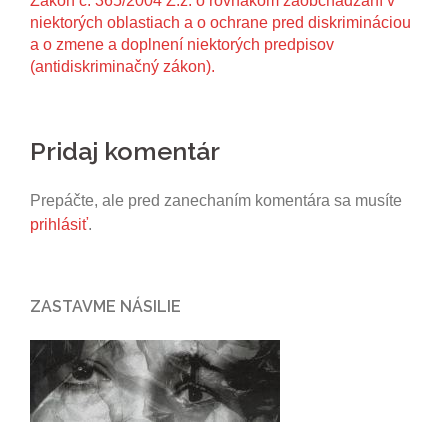
Zákon č. 365/2004 Z.z. o rovnakom zaobchádzaní v
niektorých oblastiach a o ochrane pred diskrimináciou
a o zmene a doplnení niektorých predpisov
(antidiskriminačný zákon).
Pridaj komentár
Prepáčte, ale pred zanechaním komentára sa musíte
prihlásiť
.
ZASTAVME NÁSILIE