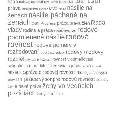
LGBT
LGBT
Inštitút rodovej rovnosti
kríza
legislatíva
KMC
násilie na
práva
materstvo
MVO
mládež
médiá
násilie páchané na
ženách
ženách
Rada
práca
práva žien
Progress
OSN
rodovo
vlády
rodina a práca
rodičovstvo
rodová
podmienené násilie
rovnosť
rodové pomery v
rozhodovaní
rodový mzdový
rodové stereotypy
rozdiel
rovnosť v odmeňovaní
rovnosť príležitostí
sexuálne a reprodukčné zdravia a práva
sexuálne násilie
Správa o rodovej rovnosti
Stratégia ľudských
SKPRES
trh práce
výbor pre rodovú rovnosť
práv
úspechy
ženy vo vedúcich
ľudské práva
žien
pozíciách
ženy v politike