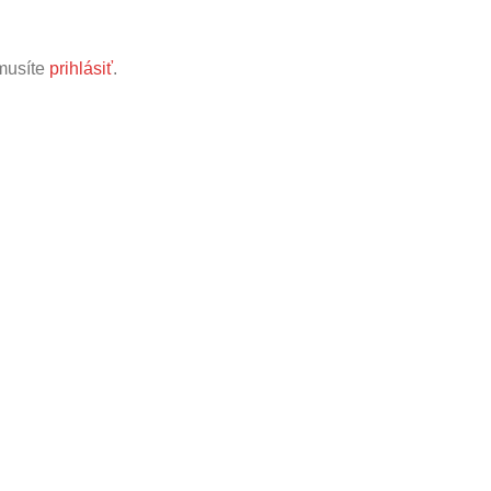
musíte
prihlásiť
.