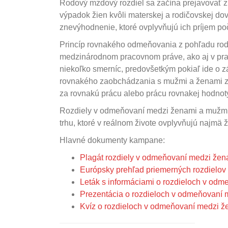
Rodový mzdový rozdiel sa začína prejavovať zh
výpadok žien kvôli materskej a rodičovskej d
znevýhodnenie, ktoré ovplyvňujú ich príjem poč
Princíp rovnakého odmeňovania z pohľadu rodov
medzinárodnom pracovnom práve, ako aj v prac
niekoľko smerníc, predovšetkým pokiaľ ide o
rovnakého zaobchádzania s mužmi a ženami z
za rovnakú prácu alebo prácu rovnakej hodnot
Rozdiely v odmeňovaní medzi ženami a mužmi 
trhu, ktoré v reálnom živote ovplyvňujú najmä 
Hlavné dokumenty kampane:
Plagát rozdiely v odmeňovaní medzi žen
Európsky prehľad priemerných rozdielo
Leták s informáciami o rozdieloch v od
Prezentácia o rozdieloch v odmeňovaní
Kvíz o rozdieloch v odmeňovaní medzi 