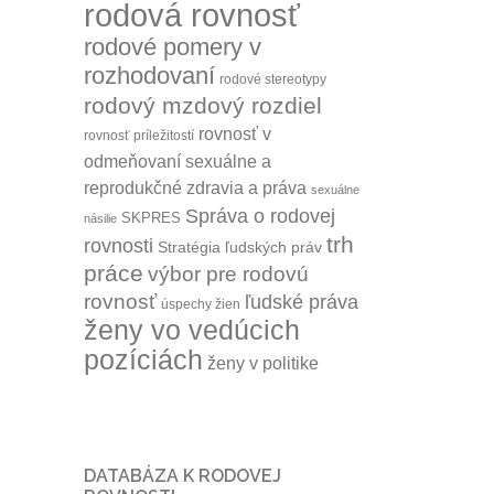
rodová rovnosť
rodové pomery v
rozhodovaní
rodové stereotypy
rodový mzdový rozdiel
rovnosť v
rovnosť príležitostí
odmeňovaní
sexuálne a
reprodukčné zdravia a práva
sexuálne
Správa o rodovej
SKPRES
násilie
trh
rovnosti
Stratégia ľudských práv
práce
výbor pre rodovú
rovnosť
ľudské práva
úspechy žien
ženy vo vedúcich
pozíciách
ženy v politike
DATABÁZA K RODOVEJ