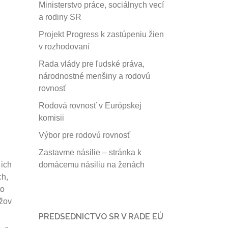
Ministerstvo práce, sociálnych vecí
a rodiny SR
Projekt Progress k zastúpeniu žien
v rozhodovaní
Rada vlády pre ľudské práva,
národnostné menšiny a rodovú
rovnosť
Rodová rovnosť v Európskej
komisii
Výbor pre rodovú rovnosť
Zastavme násilie – stránka k
domácemu násiliu na ženách
 ich
ch,
to
užov
PREDSEDNICTVO SR V RADE EÚ