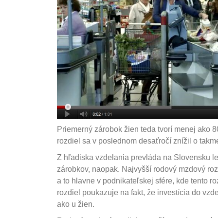
Priemerný zárobok žien teda tvorí menej ako 8
rozdiel sa v poslednom desaťročí znížil o takme
Z hľadiska vzdelania prevláda na Slovensku le
zárobkov, naopak. Najvyšší rodový mzdový roz
a to hlavne v podnikateľskej sfére, kde tento r
rozdiel poukazuje na fakt, že investícia do vz
ako u žien.