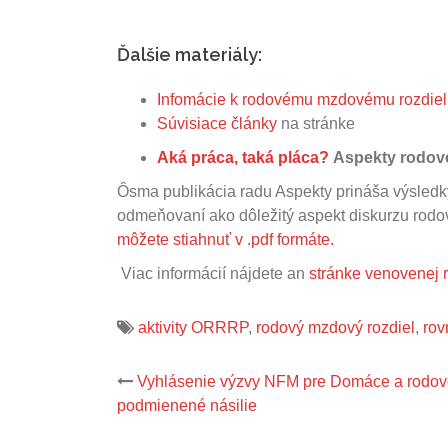
Ďalšie materiály:
Infomácie k rodovému mzdovému rozdie
Súvisiace články
na stránke
Aká práca, taká pláca?
Aspekty rodove
Ôsma publikácia radu Aspekty prináša výsledky
odmeňovaní ako dôležitý aspekt diskurzu rodov
môžete stiahnuť v .pdf formáte.
Viac informácií nájdete an
stránke venovenej
aktivity ORRRP
,
rodový mzdový rozdiel
,
rov
Post
Vyhlásenie výzvy NFM pre Domáce a rodo
navigation
podmienené násilie