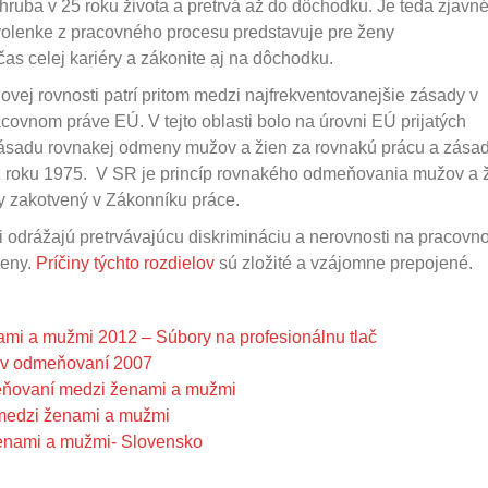
ruba v 25 roku života a pretrvá až do dôchodku. Je teda zjavné
ovolenke z pracovného procesu predstavuje pre ženy
as celej kariéry a zákonite aj na dôchodku.
ej rovnosti patrí pritom medzi najfrekventovanejšie zásady v
ovnom práve EÚ. V tejto oblasti bolo na úrovni EÚ prijatých
 zásadu rovnakej odmeny mužov a žien za rovnakú prácu a zása
 roku 1975. V SR je princíp rovnakého odmeňovania mužov a 
y zakotvený v Zákonníku práce.
odrážajú pretrvávajúcu diskrimináciu a nerovnosti na pracovn
ženy.
Príčiny týchto rozdielov
sú zložité a vzájomne prepojené.
ami a mužmi 2012 – Súbory na profesionálnu tlač
v v odmeňovaní 2007
meňovaní medzi ženami a mužmi
 medzi ženami a mužmi
ženami a mužmi- Slovensko