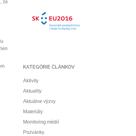
, že
du
žien
om
KATEGÓRIE ČLÁNKOV
Aktivity
Aktuality
Aktuálne výzvy
Materiály
Monitoring médií
Pozvánky