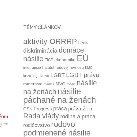
TÉMY ČLÁNKOV
aktivity ORRRP
biznis
domáce
diskriminácia
EÚ
násilie
ekonomika
EIGE
Inštitút rodovej rovnosti
interrupcie
KMC
LGBT práva
LGBT
kríza
legislatíva
násilie
materstvo
MVO
mládež
médiá
násilie
na ženách
páchané na ženách
práca
práva žien
Progress
OSN
Rada vlády
rodina a práca
užom
rodovo
j
rodičovstvo
podmienené násilie