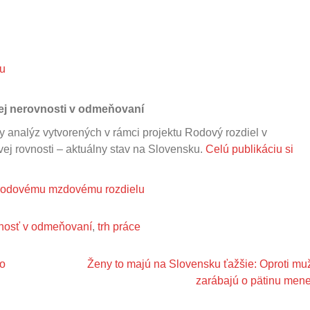
lu
j nerovnosti v odmeňovaní
 analýz vytvorených v rámci projektu Rodový rozdiel v
ej rovnosti – aktuálny stav na Slovensku.
Celú publikáciu si
 rodovému mzdovému rozdielu
nosť v odmeňovaní
,
trh práce
vo
Ženy to majú na Slovensku ťažšie: Oproti m
zarábajú o pätinu mene