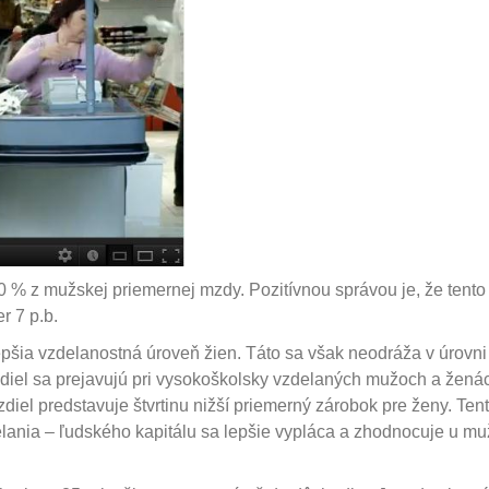
0 % z mužskej priemernej mzdy. Pozitívnou správou je, že tento
r 7 p.b.
pšia vzdelanostná úroveň žien. Táto sa však neodráža v úrovni
diel sa prejavujú pri vysokoškolsky vzdelaných mužoch a žená
ozdiel predstavuje štvrtinu nižší priemerný zárobok pre ženy. Ten
delania – ľudského kapitálu sa lepšie vypláca a zhodnocuje u m