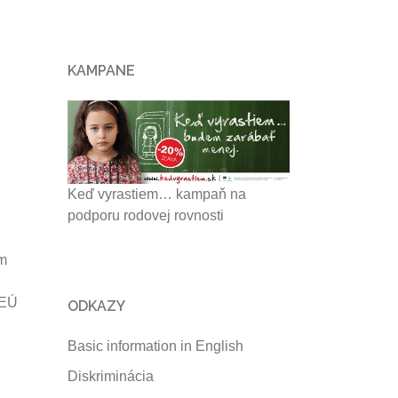
KAMPANE
Keď vyrastiem… kampaň na
podporu rodovej rovnosti
um
 EÚ
ODKAZY
Basic information in English
Diskriminácia