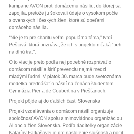
kampane AVON proti domácemu násiliu, do ktorej sa
zapojila, pretože ju šokovali údaje o vysokom počte
slovenských i českých žien, ktoré sú obeťami
domáceho násilia.
“Nie je to pre charitu veľmi populárna téma,” tvrdí
Peštová, ktorá priznáva, že ich s projektom čaká “beh
na dlhú trať”.
O to viac je preto podľa nej potrebné rozprávať o
domácom násilí a šíriť prevenciu najmä medzi
mladými ľuďmi. V piatok 30. marca bude svetoznáma
modelka prednášať o násilí na ženách študentom
Gymnázia Pierra de Coubertina v Piešťanoch.
Projekt pôjde aj do ďalších častí Slovenska
Projekt vzdelávania o domácom násilí organizuje
spoločnosť AVON spolu s mimovládnou organizáciou
Aliancia žien Slovenska. Podľa riaditeľky organizácie
Kataríny Farkašovej je pre nastolenie slušnosti a pocit