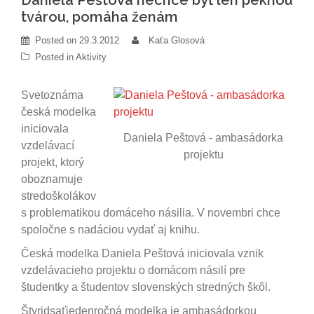
Daniela Peštová nechce byť len peknou
tvárou, pomáha ženám
Posted on
29.3.2012
Kaťa Glosová
Posted in
Aktivity
Svetoznáma
česká modelka
iniciovala
Daniela Peštová - ambasádorka
vzdelávací
projektu
projekt, ktorý
oboznamuje
stredoškolákov
s problematikou domáceho násilia. V novembri chce
spoločne s nadáciou vydať aj knihu.
Česká modelka Daniela Peštová iniciovala vznik
vzdelávacieho projektu o domácom násilí pre
študentky a študentov slovenských stredných škôl.
Štyridsaťjedenročná modelka je ambasádorkou