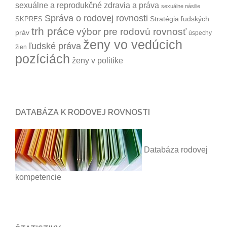
sexuálne a reprodukčné zdravia a práva
sexuálne násilie
Správa o rodovej rovnosti
Stratégia ľudských
SKPRES
trh práce
výbor pre rodovú rovnosť
práv
úspechy
ženy vo vedúcich
ľudské práva
žien
pozíciách
ženy v politike
DATABÁZA K RODOVEJ ROVNOSTI
Databáza rodovej
kompetencie