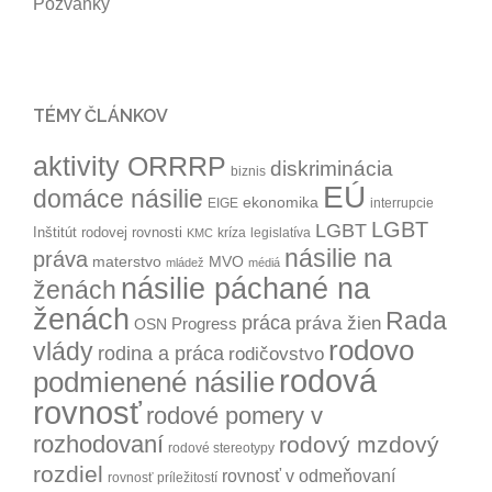
Pozvánky
TÉMY ČLÁNKOV
aktivity ORRRP
diskriminácia
biznis
EÚ
domáce násilie
ekonomika
EIGE
interrupcie
LGBT
LGBT
Inštitút rodovej rovnosti
kríza
legislatíva
KMC
násilie na
práva
materstvo
MVO
mládež
médiá
násilie páchané na
ženách
ženách
Rada
práca
práva žien
Progress
OSN
rodovo
vlády
rodina a práca
rodičovstvo
rodová
podmienené násilie
rovnosť
rodové pomery v
rozhodovaní
rodový mzdový
rodové stereotypy
rozdiel
rovnosť v odmeňovaní
rovnosť príležitostí