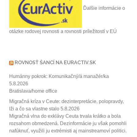
Ďalšie informácie o
otázke rodovej rovnosti a rovnosti príležitostí v EÚ
ROVNOSŤ ŠANCÍ NA EURACTIV.SK
Humánny pokrok: Komunikačný/á manažér/ka
5.8.2026
Bratislava/home office
Migračná kríza v Ceute: dezinterpretácie, polopravdy,
lži a čo sa vlastne stalo
5.8.2026
Migračná vlna do exklávy Ceuta trvala krátko a bola
rozsahom obmedzená. Dezinformácie ju však pomohli
nafúknuť, využili ju extrémisti aj mainstreamoví politici.