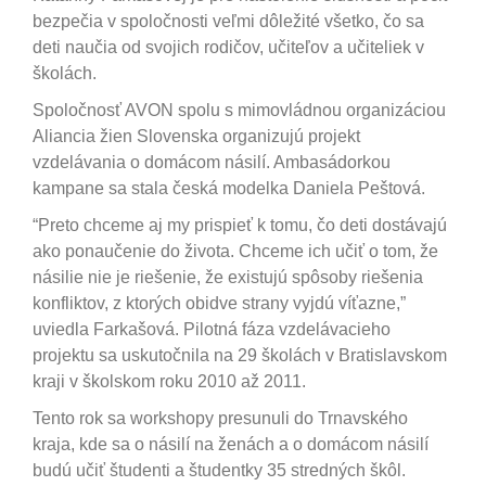
bezpečia v spoločnosti veľmi dôležité všetko, čo sa
deti naučia od svojich rodičov, učiteľov a učiteliek v
školách.
Spoločnosť AVON spolu s mimovládnou organizáciou
Aliancia žien Slovenska organizujú projekt
vzdelávania o domácom násilí. Ambasádorkou
kampane sa stala česká modelka Daniela Peštová.
“Preto chceme aj my prispieť k tomu, čo deti dostávajú
ako ponaučenie do života. Chceme ich učiť o tom, že
násilie nie je riešenie, že existujú spôsoby riešenia
konfliktov, z ktorých obidve strany vyjdú víťazne,”
uviedla Farkašová. Pilotná fáza vzdelávacieho
projektu sa uskutočnila na 29 školách v Bratislavskom
kraji v školskom roku 2010 až 2011.
Tento rok sa workshopy presunuli do Trnavského
kraja, kde sa o násilí na ženách a o domácom násilí
budú učiť študenti a študentky 35 stredných škôl.