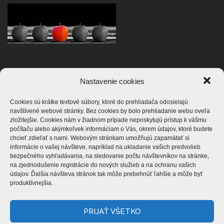
Nastavenie cookies
ZASTAVME NÁSILIE
Cookies sú krátke textové súbory, ktoré do prehliadača odosielajú
navštívené webové stránky. Bez cookies by bolo prehliadanie webu oveľa
zložitejšie. Cookies nám v žiadnom prípade neposkytujú prístup k vášmu
počítaču alebo akýmkoľvek informáciam o Vás, okrem údajov, ktoré budete
chcieť zdieľať s nami. Webovým stránkam umožňujú zapamätať si
informácie o vašej návšteve, napríklad na ukladanie vašich predvolieb
bezpečného vyhľadávania, na sledovanie počtu návštevníkov na stránke,
na zjednodušenie registrácie do nových služieb a na ochranu vašich
údajov. Ďalšia návšteva stránok tak môže prebehnúť ľahšie a môže byť
produktívnejšia.
PRIJAŤ VŠETKO