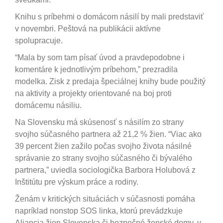
Knihu s príbehmi o domácom násilí by mali predstaviť
v novembri. Peštová na publikácii aktívne
spolupracuje.
“Mala by som tam písať úvod a pravdepodobne i
komentáre k jednotlivým príbehom,” prezradila
modelka. Zisk z predaja špeciálnej knihy bude použitý
na aktivity a projekty orientované na boj proti
domácemu násiliu.
Na Slovensku má skúsenosť s násilím zo strany
svojho súčasného partnera až 21,2 % žien. “Viac ako
39 percent žien zažilo počas svojho života násilné
správanie zo strany svojho súčasného či bývalého
partnera,” uviedla sociologička Barbora Holubová z
Inštitútu pre výskum práce a rodiny.
Ženám v kritických situáciách v súčasnosti pomáha
napríklad nonstop SOS linka, ktorú prevádzkuje
Aliancia žien Slovenska či bezpečné ženské domy, v