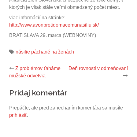
ktorých je však stále veľmi obmedzený počet miest.
viac informácií na stránke:
http://www.avonprotidomacemunasiliu.sk/
BRATISLAVA 29. marca (WEBNOVINY)
násilie páchané na ženách
Post
Z problémov ťaháme
Deň rovnosti v odmeňovaní
navigation
mužské odvetvia
Pridaj komentár
Prepáčte, ale pred zanechaním komentára sa musíte
prihlásiť
.