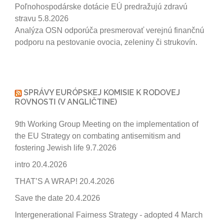
Poľnohospodárske dotácie EÚ predražujú zdravú
stravu
5.8.2026
Analýza OSN odporúča presmerovať verejnú finančnú
podporu na pestovanie ovocia, zeleniny či strukovín.
SPRÁVY EURÓPSKEJ KOMISIE K RODOVEJ
ROVNOSTI (V ANGLIČTINE)
9th Working Group Meeting on the implementation of
the EU Strategy on combating antisemitism and
fostering Jewish life
9.7.2026
intro
20.4.2026
THAT’S A WRAP!
20.4.2026
Save the date
20.4.2026
Intergenerational Fairness Strategy - adopted 4 March