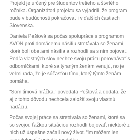
Projekt je určený pre študentov tretieho a štvrtého
ročníka. Organizátori projektu sa vyjadrili, že program
bude v budúcnosti pokračovať i v ďalších častiach
Slovenska.
Daniela Peštová sa počas spolupráce s programom
AVON proti domácemu násiliu stretávala so ženami,
ktoré boli obeťami násilia a rozhodli sa s ním bojovať.
Podľa vlastných slov nechce svoju prácu porovnávať s
odborníčkami, ktoré sa týraným ženám venujú, no je
veľmi rada, že je súčasťou tímu, ktorý týmto ženám
pomáha.
“Som tímová hráčka,” povedala Peštová a dodala, že
aj z tohto dôvodu nechcela založiť svoju vlastnú
nadáciu.
Počas svojej práce sa stretávala so ženami, ktoré sa
so svojou ťažkou situáciou rozhodli bojovať, niektoré z
nich už úspešne začali nový život. “Im môžem len
zagratulovať,” uviedla modelka.