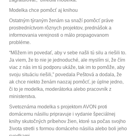
Modelka chce pomôcť aj knihou
Ostatným týraným ženám sa snaží pomôcť práve
prostredníctvom rôznych projektov, prednášok a
informovania verejnosti o málo propagovanom
probléme.
“Môžem im povedať, aby v sebe našli tú silu a riešili to.
Ja viem, že to nie je jednoduché, ale myslím si, že čím
viac z nás im tú podporu ukáže, tak im to pomôže, aby
svoju situáciu riešili,” povedala Peštová a dodala, že
ak chce niekto ženám naozaj pomôcť, je úplne jedno,
či to je modelka, moderátorka alebo pracovník z
ministerstva.
Svetoznáma modelka s projektom AVON proti
domácemu násiliu pripravuje i vydanie špeciálnej
knihy skutočných príbehov žien, ktoré sa počas svojho
života stretli s formou domáceho násilia alebo boli jeho
svedkami.