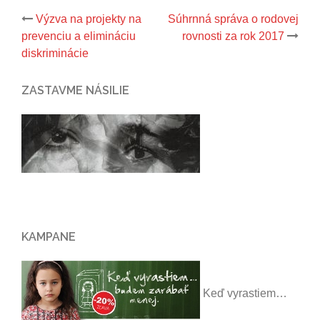
Post
Výzva na projekty na
Súhrnná správa o rodovej
navigation
prevenciu a elimináciu
rovnosti za rok 2017
diskriminácie
ZASTAVME NÁSILIE
KAMPANE
Keď vyrastiem…