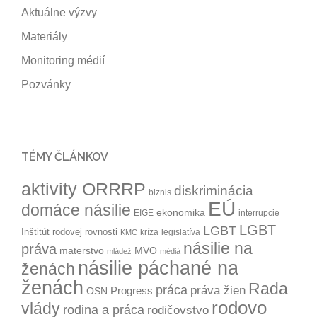
Aktuálne výzvy
Materiály
Monitoring médií
Pozvánky
TÉMY ČLÁNKOV
aktivity ORRRP
diskriminácia
biznis
EÚ
domáce násilie
ekonomika
EIGE
interrupcie
LGBT
LGBT
Inštitút rodovej rovnosti
kríza
legislatíva
KMC
násilie na
práva
materstvo
MVO
mládež
médiá
násilie páchané na
ženách
ženách
Rada
práca
práva žien
Progress
OSN
rodovo
vlády
rodina a práca
rodičovstvo