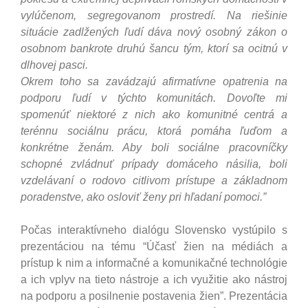
vylúčenom, segregovanom prostredí.
Na riešinie
situácie zadlžených ľudí dáva nový osobný zákon o
osobnom bankrote druhú šancu tým, ktorí sa ocitnú v
dlhovej pasci.
Okrem toho sa zavádzajú afirmatívne opatrenia na
podporu ľudí v týchto komunitách. Dovoľte mi
spomenúť niektoré z nich ako komunitné centrá a
terénnu sociálnu prácu, ktorá pomáha ľuďom a
konkrétne ženám. Aby boli sociálne pracovníčky
schopné zvládnuť prípady domáceho násilia, boli
vzdelávaní o rodovo citlivom prístupe a základnom
poradenstve, ako osloviť ženy pri hľadaní pomoci.”
Počas interaktívneho dialógu Slovensko vystúpilo s
prezentáciou na tému “Účasť žien na médiách a
prístup k nim a informačné a komunikačné technológie
a ich vplyv na tieto nástroje a ich využitie ako nástroj
na podporu a posilnenie postavenia žien”. Prezentácia