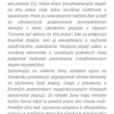
ako priemer EÚ. Nízka účasť znevýhodnených skupín
na trhu práce však bráni sociálnej súdržnosti v
spoločnosti. Preto je zamestnanosť starších žien a ľudí
vo všeobecnosti podporovaná prostredníctvom
stimulov v rámci národného projektu s názvom
“Chceme byť aktívny na trhu práce”, kde sa podporujú
finančné dotácie, ako aj rekvalifikácia a možnosti
celoživotného vzdelávania.
Nedávno prijatý zákon o
sociálnej ekonomike a sociálnych podnikoch ďalej
podporuje možnosti zamestnania znevýhodnených
skupín obyvateľstva.
Spomínajúc na vidiecke ženy, osobitnú výzvu na
Slovensku predstavujú segregované rómske komunity
vo východnej časti krajiny. Údaje z prieskumu o
životných podmienkach marginalizovaných rómskych
domácností ukazujú, že rómske ženy majú omnoho
horšie šance nájsť si platené práce ako rómski muži.
Problém dlhu tiež významne prispieva k dlhodobému
poklesu a extrémnej deprivácii rómskych domácností v