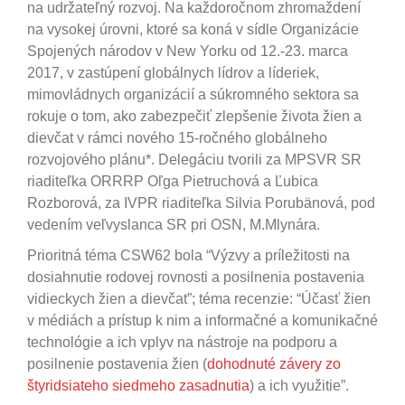
na udržateľný rozvoj. Na každoročnom zhromaždení
na vysokej úrovni, ktoré sa koná v sídle Organizácie
Spojených národov v New Yorku od 12.-23. marca
2017, v zastúpení globálnych lídrov a líderiek,
mimovládnych organizácií a súkromného sektora sa
rokuje o tom, ako zabezpečiť zlepšenie života žien a
dievčat v rámci nového 15-ročného globálneho
rozvojového plánu*. Delegáciu tvorili za MPSVR SR
riaditeľka ORRRP Oľga Pietruchová a Ľubica
Rozborová, za IVPR riaditeľka Silvia Porubänová, pod
vedením veľvyslanca SR pri OSN, M.Mlynára.
Prioritná téma CSW62 bola “Výzvy a príležitosti na
dosiahnutie rodovej rovnosti a posilnenia postavenia
vidieckych žien a dievčat”; téma recenzie: “Účasť žien
v médiách a prístup k nim a informačné a komunikačné
technológie a ich vplyv na nástroje na podporu a
posilnenie postavenia žien (
dohodnuté závery zo
štyridsiateho siedmeho zasadnutia
) a ich využitie”.