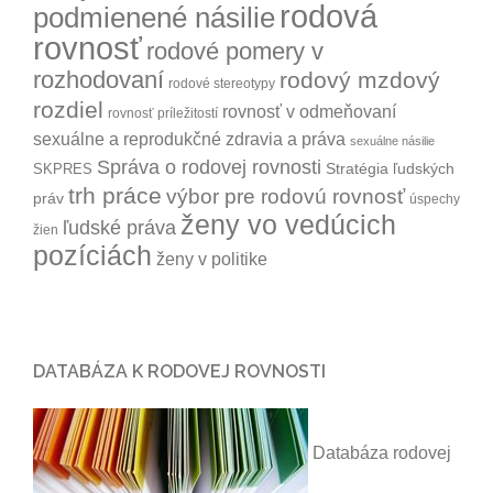
rodová
podmienené násilie
rovnosť
rodové pomery v
rozhodovaní
rodový mzdový
rodové stereotypy
rozdiel
rovnosť v odmeňovaní
rovnosť príležitostí
sexuálne a reprodukčné zdravia a práva
sexuálne násilie
Správa o rodovej rovnosti
Stratégia ľudských
SKPRES
trh práce
výbor pre rodovú rovnosť
práv
úspechy
ženy vo vedúcich
ľudské práva
žien
pozíciách
ženy v politike
DATABÁZA K RODOVEJ ROVNOSTI
Databáza rodovej