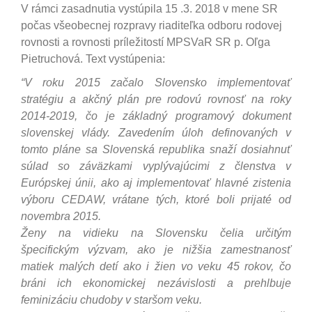
V rámci zasadnutia vystúpila 15 .3. 2018 v mene SR
počas všeobecnej rozpravy riaditeľka odboru rodovej
rovnosti a rovnosti príležitostí MPSVaR SR p. Oľga
Pietruchová. Text vystúpenia:
“V roku 2015 začalo Slovensko implementovať
stratégiu a akčný plán pre rodovú rovnosť na roky
2014-2019, čo je základný programový dokument
slovenskej vlády. Zavedením úloh definovaných v
tomto pláne sa Slovenská republika snaží dosiahnuť
súlad so záväzkami vyplývajúcimi z členstva v
Európskej únii, ako aj implementovať hlavné zistenia
výboru CEDAW, vrátane tých, ktoré boli prijaté od
novembra 2015.
Ženy na vidieku na Slovensku čelia určitým
špecifickým výzvam, ako je nižšia zamestnanosť
matiek malých detí ako i žien vo veku 45 rokov, čo
bráni ich ekonomickej nezávislosti a prehlbuje
feminizáciu chudoby v staršom veku.