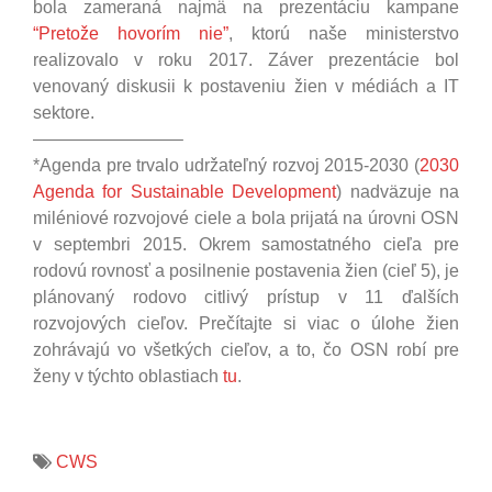
bola zameraná najmä na prezentáciu kampane
“Pretože hovorím nie”
, ktorú naše ministerstvo
realizovalo v roku 2017. Záver prezentácie bol
venovaný diskusii k postaveniu žien v médiách a IT
sektore.
————————–
*Agenda pre trvalo udržateľný rozvoj 2015-2030 (
2030
Agenda for Sustainable Development
) nadväzuje na
miléniové rozvojové ciele a bola prijatá na úrovni OSN
v septembri 2015. Okrem samostatného cieľa pre
rodovú rovnosť a posilnenie postavenia žien (cieľ 5), je
plánovaný rodovo citlivý prístup v 11 ďalších
rozvojových cieľov. Prečítajte si viac o úlohe žien
zohrávajú vo všetkých cieľov, a to, čo OSN robí pre
ženy v týchto oblastiach
tu
.
CWS