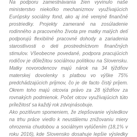
Na podporu zamestnávania žien vyvinulo naše
ministerstvo niekoľko mechanizmov využívajúcich
Európsky sociálny fond, ako aj iné verejné finančné
prostriedky. Projekty zamerané na zosúladenie
rodinného a pracovného života pre matky malých detí
podporujú flexibilné pracovné dohody a zariadenia
starostlivosti o deti prostredníctvom finančných
stimulov. Všeobecne povedané, podpora pracujúcich
rodičov je dôležitou sociálnou politikou na Slovensku.
Matky novorodencov majú nárok na 34 týždňov
materskej dovolenky s platbou vo výške 75%
predchádzajúcich príjmov, čo je de facto čistý príjem.
Okrem toho majú otcovia právo za 28 týždňov za
rovnakých podmienok. Počet otcov využívajúcich túto
príležitosť sa každý rok zdvojnásobuje.
Ako pozitívum spomeniem, že zlepšovanie výsledkov
na trhu práce viedlo k neustálemu znižovaniu miery
ohrozenia chudobou a sociálnym vylúčením (18,1% v
roku 2016), kde Slovensko dosahuje lepšie výsledky